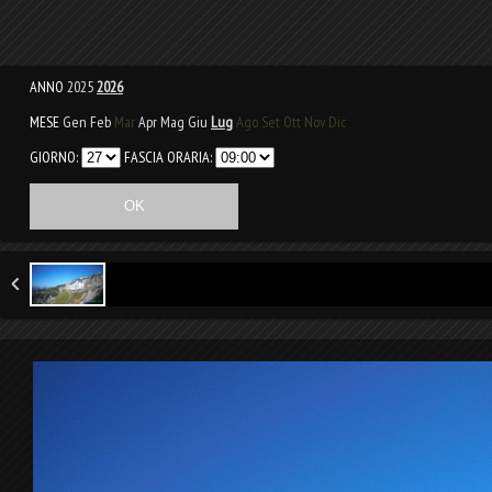
ANNO
2025
2026
MESE
Gen
Feb
Mar
Apr
Mag
Giu
Lug
Ago
Set
Ott
Nov
Dic
GIORNO:
FASCIA ORARIA: