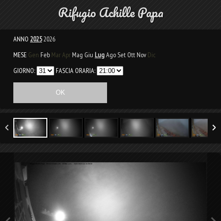
Rifugio Achille Papa
ANNO
2025
2026
MESE
Gen
Feb
Mar
Apr
Mag
Giu
Lug
Ago
Set
Ott
Nov
Dic
GIORNO:
FASCIA ORARIA: